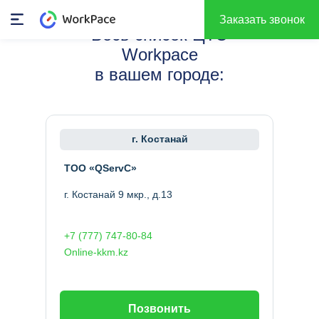
Заказать звонок
Весь список ЦТО
Workpace
в вашем городе:
г. Костанай
ТОО «QServC»
г. Костанай 9 мкр., д.13
+7 (777) 747-80-84
Online-kkm.kz
Позвонить