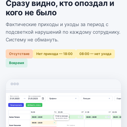
— приёмы не срываются, а клиника работает как
Сразу видно, кто опоздал и
часы.
кого не было
Фактические приходы и уходы за период с
Попробовать 14 дней бесплатно →
подсветкой нарушений по каждому сотруднику.
Систему не обмануть.
Отсутствие
Нет прихода — 18:00
08:00 — нет ухода
Вовремя