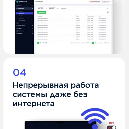
Бесперебойная
работа