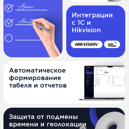
Автоматическое
формирование
табеля и отчетов
Защита от подмены
времени и геолокации
Более 300
компаний уже
работают с нами