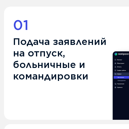
Используй все
преимущества
WorkPace уже сегодня
Воспользуйся бесплатной
демонстрацией и оцени