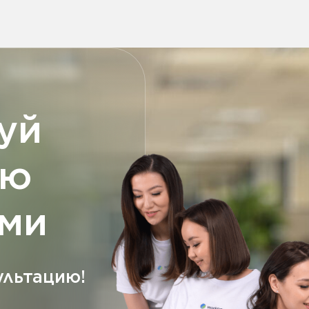
02
Аналитика и данные
по каждому сотруднику
04
Непрерывная
работа системы