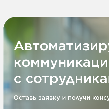
01
Подача заявлений
на отпуск,
больничные и
командировки
03
Контроль в разных филиалах
одновременно