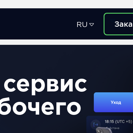
Заказать демо
Войти
RU
вис
его