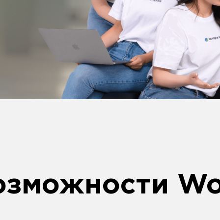
даже без
интернета
ебойная
Удобно
для сотрудников