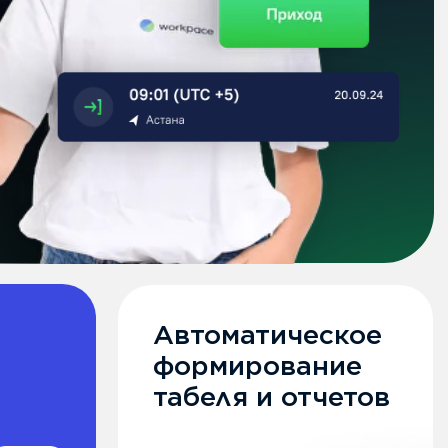
ое
е
тов