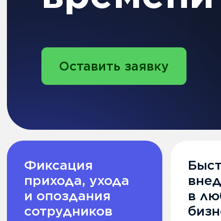
Фиксация
Быстрое
прихода, ухода
внедрение
и опоздания
в любой
сотрудников
бизнес
Защита от подме
времени и геоло