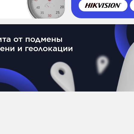
00 компаний
тают с нами