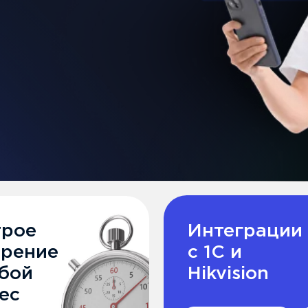
Интеграции
Автоматическ
с 1С и
формировани
Hikvision
табеля и отче
ны
кации